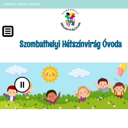
UGRÁS A TARTALOMHOZ
Szombathelyi Hétszínvirág Óvoda
II