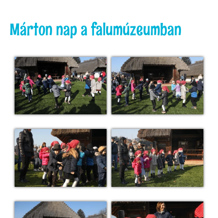
Márton nap a falumúzeumban