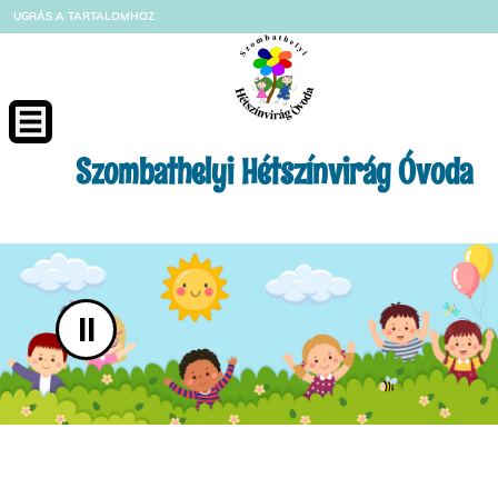
UGRÁS A TARTALOMHOZ
Szombathelyi Hétszínvirág Óvoda
II