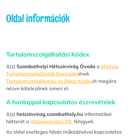
Oldal információk
Tartalomszolgáltatási Kódex
A(z)
Szombathelyi Hétszínvirág Óvoda
a
Magyar
Tartalomszolgáltatók Egyesület
ének
Tartalomszolgáltatási és Etikai Kódex
ét magára
nézve kötelezőnek ismeri el.
A honlappal kapcsolatos észrevételek
A(z)
hetszinvirag.szombathely.hu
informatikai
hátterét a
Webgenerátor Kft.
felügyeli.
Az oldal esetleges hibás működésével kapcsolatos