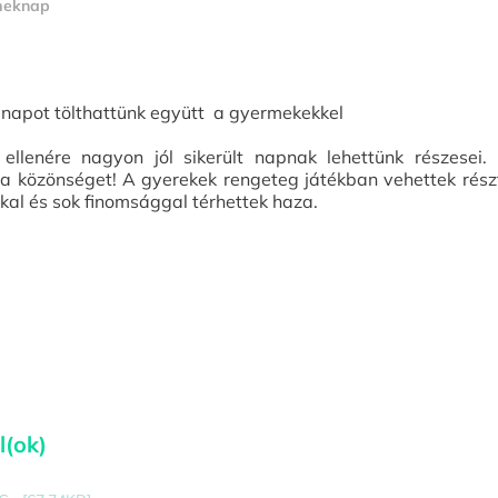
meknap
 napot tölthattünk együtt a gyermekekkel
 ellenére nagyon jól sikerült napnak lehettünk részesei
 a közönséget! A gyerekek rengeteg játékban vehettek részt
kal és sok finomsággal térhettek haza.
l(ok)