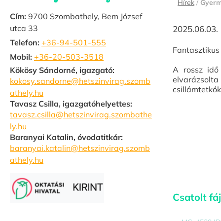
Hírek
/
Gyer
Cím:
9700 Szombathely, Bem József
utca 33
2025.06.03.
Telefon:
+36-94-501-555
Fantasztikus
Mobil:
+36-20-503-3518
A rossz idő
Kökösy Sándorné, igazgató:
elvarázsolta
kokosy.sandorne@hetszinvirag.szomb
csillámtetkók
athely.hu
Tavasz Csilla, igazgatóhelyettes:
tavasz.csilla@hetszinvirag.szombathe
ly.hu
Baranyai Katalin, óvodatitkár:
baranyai.katalin@hetszinvirag.szomb
athely.hu
Csatolt fáj