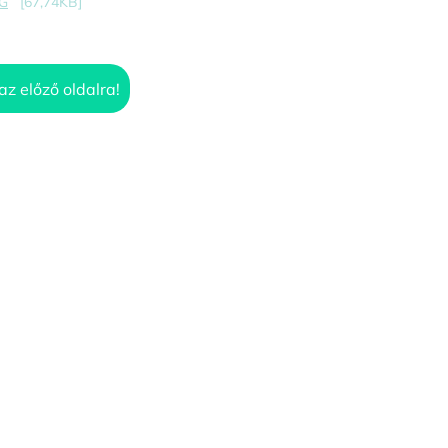
PG
[67,74KB]
az előző oldalra!