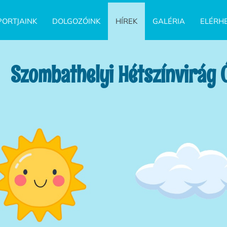
ORTJAINK
DOLGOZÓINK
HÍREK
GALÉRIA
ELÉRH
Szombathelyi Hétszínvirág