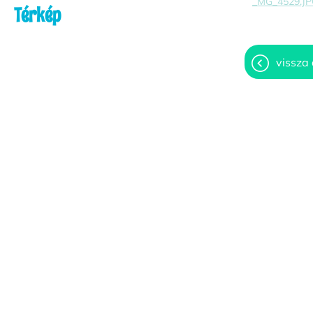
_MG_4529.J
Térkép
vissza 