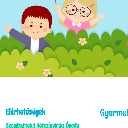
Elérhetőségek
Gyerme
Szombathelyi Hétszínvirág Óvoda