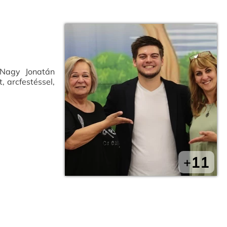
. Nagy Jonatán
, arcfestéssel,
11
+